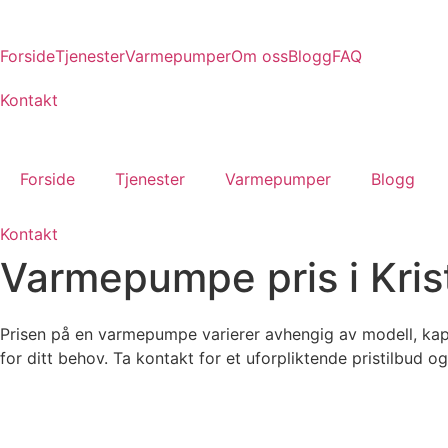
Skip
to
Forside
Tjenester
Varmepumper
Om oss
Blogg
FAQ
content
Kontakt
Forside
Tjenester
Varmepumper
Blogg
Kontakt
Varmepumpe pris i Kris
Prisen på en varmepumpe varierer avhengig av modell, kapas
for ditt behov. Ta kontakt for et uforpliktende pristilbud